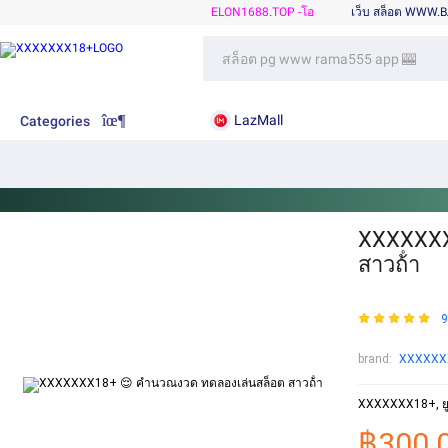
ELON1688.TOP -โอ
เว็บ สล็อต WWW.
LazMall
Categories
XXXXXXX
สาวถ้ํา
9
brand:
XXXXXX
XXXXXXX18+, ยูฟ
฿300.