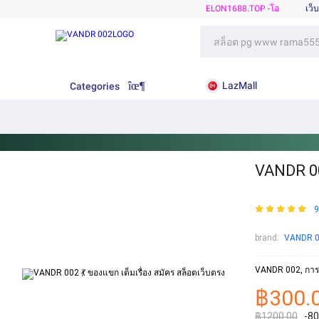
ELON1688.TOP -โอ
เว็
LazMall
Categories
VANDR 002
9
brand:
VANDR 
VANDR 002, การใ
฿300.
฿1200.00
-8