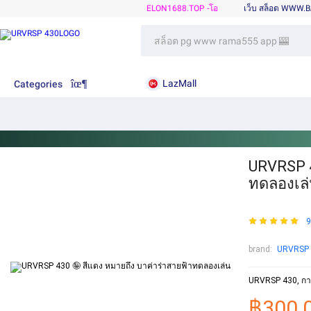
ELON1688.TOP -โอ
เว็บ สล็อต WWW.
LazMall
Categories
URVRSP 4
ทดลองเล
9
brand:
URVRSP 
URVRSP 430, การ
฿300.