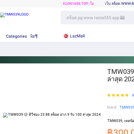
ELON1688.TOP -โอ
เว็บ สล็อต WWW.
LazMall
Categories
TMW039 ☹️
ล่าสุด 20
9
brand:
TMW03
TMW039, เทคนิคกา
฿300.