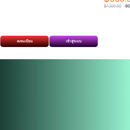
฿1200.00
-8
ลงทะเบียน
เข้าสู่ระบบ