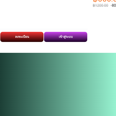
฿1200.00
-8
ลงทะเบียน
เข้าสู่ระบบ