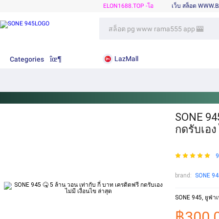
ELON1688.TOP -โอ
เว็บ สล็อต WWW.
LazMall
Categories
SONE 945 
กดรับเอง ไ
9
brand:
SONE 94
SONE 945, ยูฟ่าเบ
฿300.