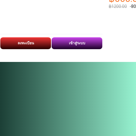
฿1200.00
-8
ลงทะเบียน
เข้าสู่ระบบ