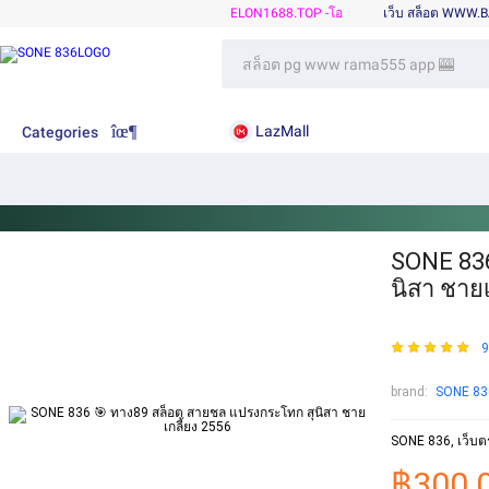
ELON1688.TOP -โอ
เว็บ สล็อต WWW.
LazMall
Categories
SONE 836
นิสา ชายเ
9
brand:
SONE 83
SONE 836, เว็บตร
฿300.