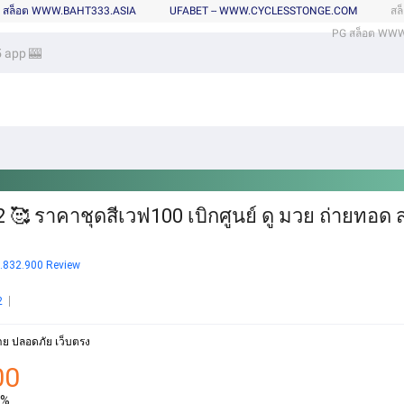
บ สล็อต WWW.BAHT333.ASIA
UFABET -- WWW.CYCLESSTONGE.COM
สล
PG สล็อต WW
🥰 ราคาชุดสีเวฟ100 เบิกศูนย์ ดู มวย ถ่ายทอด 
.832.900 Review
2
ย ปลอดภัย เว็บตรง
00
0%