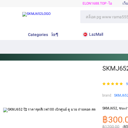
ELON1688.TOP -โอ
เว็
LazMall
Categories
SKMJ652 
9
brand:
SKMJ65
SKMJ652, ชนะง่า
฿300.
฿1200.00
-8