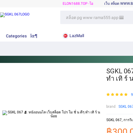
ELON1688.TOP -โอ
เว็บ สล็อต WWW.
LazMall
Categories
SGKL 067 
ทํา เทิ ร์ 
9
brand:
SGKL 06
SGKL 067, การวิ
฿300.