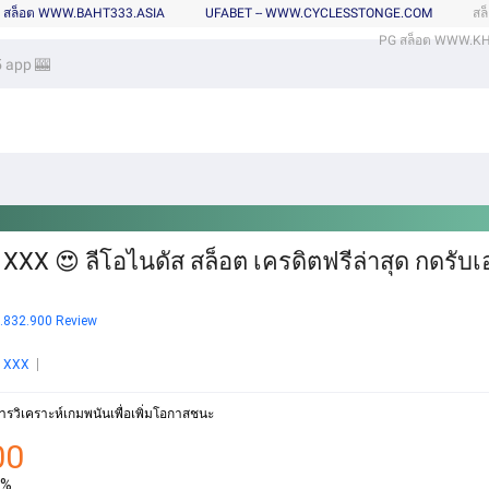
บ สล็อต WWW.BAHT333.ASIA
UFABET -- WWW.CYCLESSTONGE.COM
สล
PG สล็อต WWW.K
XX 😍 ลีโอไนดัส สล็อต เครดิตฟรีล่าสุด กดรับเ
.832.900 Review
 XXX
วิเคราะห์เกมพนันเพื่อเพิ่มโอกาสชนะ
00
0%