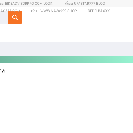
็อต BIKEADVISORPRO COM LOGIN
สล็อต UFASTAR777 BLOG
HAO555.COM
เว็บ -- WWW.NAVA999.SHOP
REDRUM XXX
อง