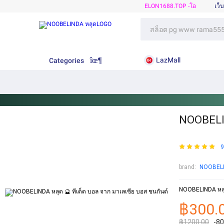
ELON1688.TOP -โอ
เว็
LazMall
Categories
NOOBELIN
9
brand:
NOOBELI
NOOBELINDA หลุด,
฿300.
฿1200.00
-8