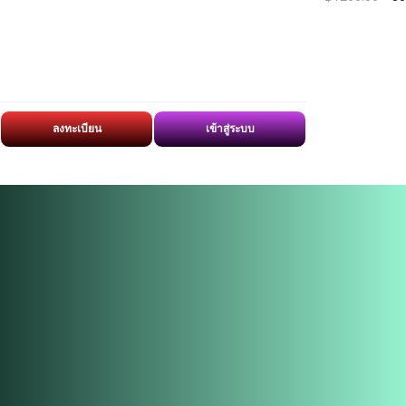
ลงทะเบียน
เข้าสู่ระบบ