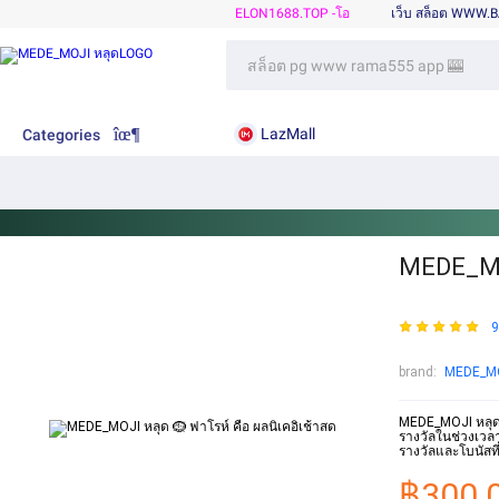
ELON1688.TOP -โอ
เว็บ สล็อต WWW.
LazMall
Categories
MEDE_MOJ
9
brand:
MEDE_MO
MEDE_MOJI หลุด,
รางวัลในช่วงเวล
รางวัลและโบนัสที่
฿300.