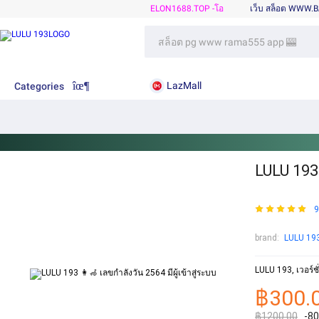
ELON1688.TOP -โอ
เว็บ สล็อต WWW.
LazMall
Categories
LULU 193 
9
brand:
LULU 19
LULU 193, เวอร์ชั
฿300.
฿1200.00
-8