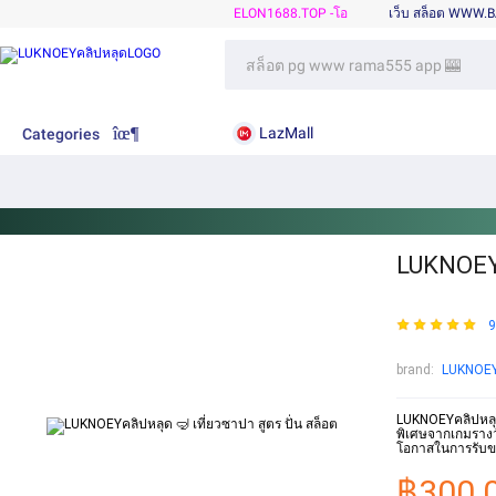
ELON1688.TOP -โอ
เว็บ สล็อต WWW.
LazMall
Categories
LUKNOEYคล
9
brand:
LUKNOEY
LUKNOEYคลิปหลุด
พิเศษจากเกมรางว
โอกาสในการรับข
฿300.