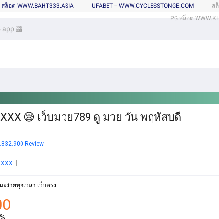
บ สล็อต WWW.BAHT333.ASIA
UFABET -- WWW.CYCLESSTONGE.COM
สล
PG สล็อต WWW.K
XX 😪 เว็บมวย789 ดู มวย วัน พฤหัสบดี
.832.900 Review
 XXX
ะง่ายทุกเวลา เว็บตรง
00
0%