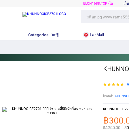
ELON1688.TOP -โอ
เว็
LazMall
Categories
KHUNNOOIC
9
brand:
KHUNNO
KHUNNOOICE2701,
฿300.
฿1200.00
-8