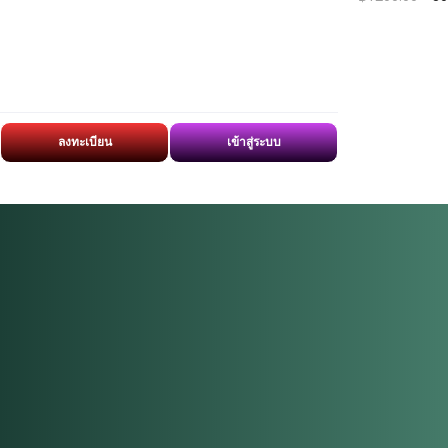
ลงทะเบียน
เข้าสู่ระบบ