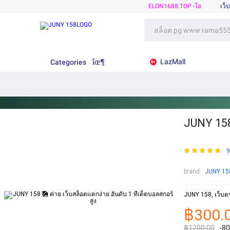
ELON1688.TOP -โอ
เว็
LazMall
Categories
JUNY 158 
9
brand:
JUNY 15
JUNY 158, เว็บตร
฿300.
฿1200.00
-8