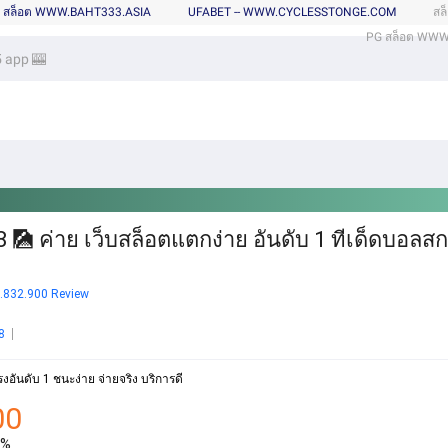
บ สล็อต WWW.BAHT333.ASIA
UFABET -- WWW.CYCLESSTONGE.COM
สล
PG สล็อต WW
🎑 ค่าย เว็บสล็อตแตกง่าย อันดับ 1 ทีเด็ดบอลสก
.832.900 Review
8
งอันดับ 1 ชนะง่าย จ่ายจริง บริการดี
00
0%