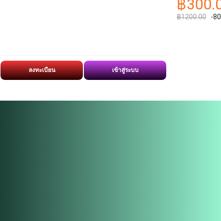
฿300.
฿1200.00
-8
ลงทะเบียน
เข้าสู่ระบบ