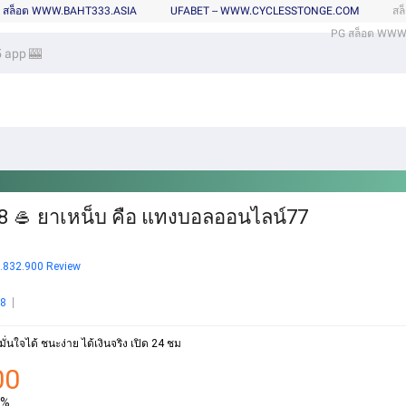
บ สล็อต WWW.BAHT333.ASIA
UFABET -- WWW.CYCLESSTONGE.COM
สล
PG สล็อต WW
 🥌 ยาเหน็บ คือ แทงบอลออนไลน์77
.832.900 Review
8
มั่นใจได้ ชนะง่าย ได้เงินจริง เปิด 24 ชม
00
0%