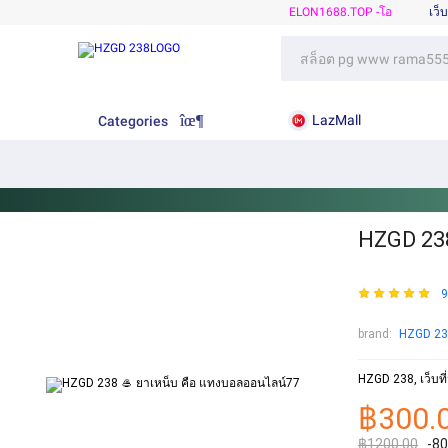
ELON1688.TOP -โอ
เว็
LazMall
Categories
HZGD 238
9
brand:
HZGD 23
HZGD 238, เว็บที่
฿300.
฿1200.00
-8