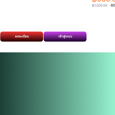
฿1200.00
-8
ลงทะเบียน
เข้าสู่ระบบ