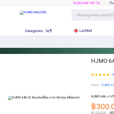
ELON1688.TOP -โอ
เว็
LazMall
Categories
HJMO 646
9
brand:
HJMO 6
HJMO 646, การวิ
฿300.
฿1200.00
-8