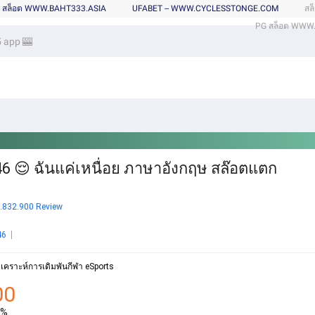
บ สล็อต WWW.BAHT333.ASIA
UFABET -- WWW.CYCLESSTONGE.COM
สล
PG สล็อต WWW
 😌 ฉันแค่เหนื่อย ภาษาอังกฤษ สล๊อตแตก
.832.900 Review
46
เคราะห์การเดิมพันกีฬา eSports
00
0%