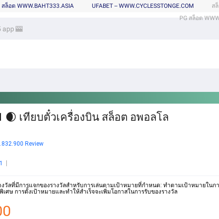
บ สล็อต WWW.BAHT333.ASIA
UFABET -- WWW.CYCLESSTONGE.COM
สล
PG สล็อต WW
🌒 เทียบตั๋วเครื่องบิน สล็อต อพอลโล
.832.900 Review
1
งวัลที่มีการแจกของรางวัลสำหรับการเล่นตามเป้าหมายที่กำหนด: ทำตามเป้าหมายในกา
พิเศษ การตั้งเป้าหมายและทำให้สำเร็จจะเพิ่มโอกาสในการรับของรางวัล
00