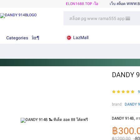
ELON1688.TOP -โอ
เว็บ สล็อต WWW.
LazMall
Categories
DANDY 91
9
brand:
DANDY 
DANDY 914B, การ
฿300.
฿1200.00
-8