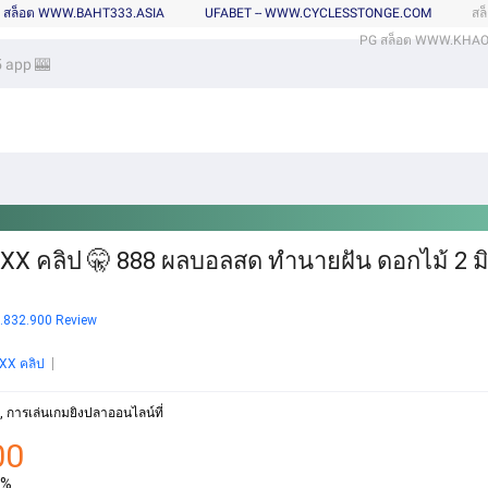
บ สล็อต WWW.BAHT333.ASIA
UFABET -- WWW.CYCLESSTONGE.COM
สล
PG สล็อต WWW.KHA
 คลิป 🤫 888 ผลบอลสด ทำนายฝัน ดอกไม้ 2 มิ
.832.900 Review
X คลิป
การเล่นเกมยิงปลาออนไลน์ที่
00
0%