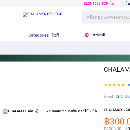
ELON1688.TOP -โอ
เว็
LazMall
Categories
CHALAMXX
9
brand:
CHALAMX
CHALAMXX คลิป, 
฿300.
฿1200.00
-8