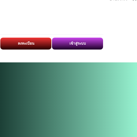
ลงทะเบียน
เข้าสู่ระบบ