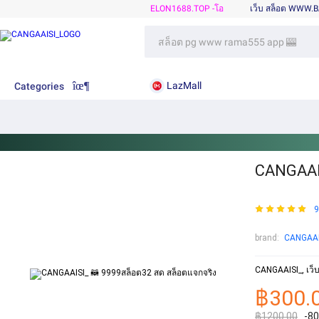
ELON1688.TOP -โอ
เว็บ สล็อต WWW.
LazMall
Categories
CANGAAIS
9
brand:
CANGAAI
CANGAAISI_, เว็บ
฿300.
฿1200.00
-8