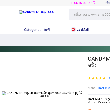
ELON1688.TOP -โอ
เว็
LazMall
Categories
CANDYMIN
จริง
9
brand:
CANDYMI
CANDYMING หลุด,
สามารถชิงของรางว