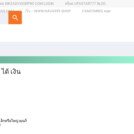
็อต BIKEADVISORPRO COM LOGIN
สล็อต UFASTAR777 BLOG
555.COM
เว็บ -- WWW.NAVA999.SHOP
CANDYMING หลุด
ด้ เงิน
็กหรือใหญ่ คุณก็
ย