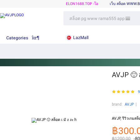
ELON1688.TOP -โอ
เว็บ สล็อต WWW.
LazMall
Categories
AVJP 🙂 ส
9
brand:
AVJP
AVJP, รีวิวเกมสล็อ
฿300.
฿1200.00
-8