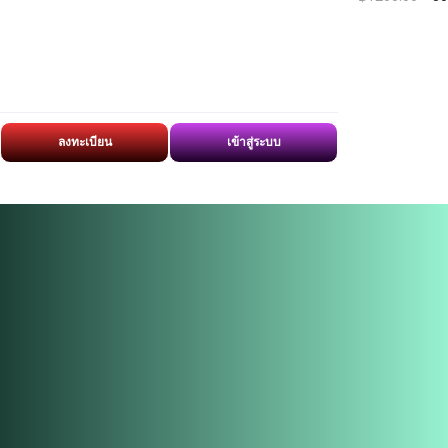
ลงทะเบียน
เข้าสู่ระบบ