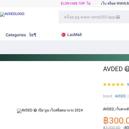
ELON1688.TOP -โอ
เว็บ สล็อต WWW.
LazMall
Categories
AVDED 😷
9
brand:
AVDED
AVDED, เว็บตรงอั
฿300.
฿1200.00
-8