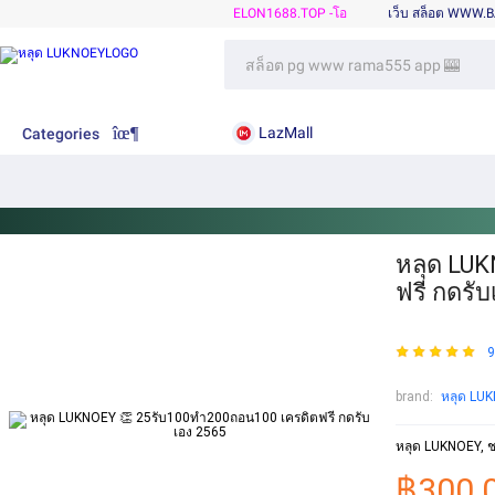
ELON1688.TOP -โอ
เว็บ สล็อต WWW.
LazMall
Categories
หลุด LUK
ฟรี กดรั
9
brand:
หลุด LU
หลุด LUKNOEY, ชน
฿300.