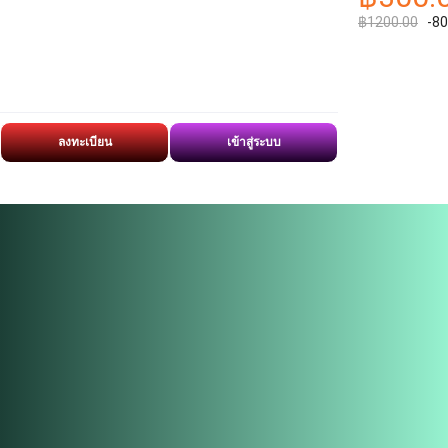
฿1200.00
-8
ลงทะเบียน
เข้าสู่ระบบ