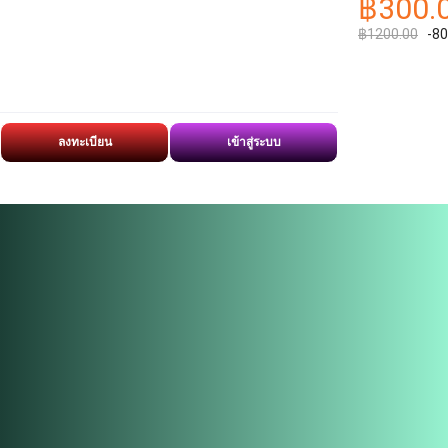
฿300.
฿1200.00
-8
ลงทะเบียน
เข้าสู่ระบบ