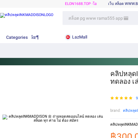
ELON1688.TOP -โอ
เว็บ สล็อต WWW.
LazMall
Categories
คลิปหลุ
ทดลอง เล่
9
brand:
คลิปหลุ
คลิปหลุดINKMADDI
฿300.